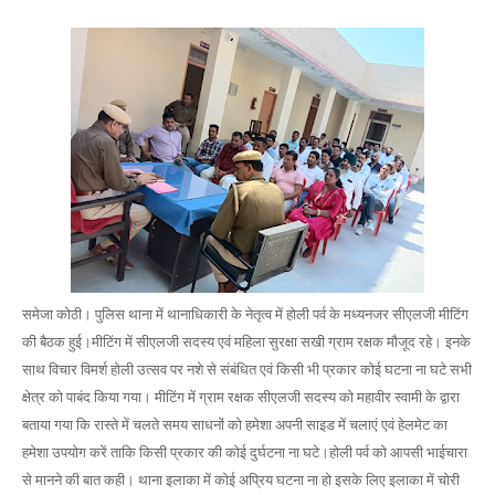
समेजा कोठी। पुलिस थाना में थानाधिकारी के नेतृत्व में होली पर्व के मध्यनजर सीएलजी मीटिंग
की बैठक हुई।मीटिंग में सीएलजी सदस्य एवं महिला सुरक्षा सखी ग्राम रक्षक मौजूद रहे। इनके
साथ विचार विमर्श होली उत्सव पर नशे से संबंधित एवं किसी भी प्रकार कोई घटना ना घटे सभी
क्षेत्र को पाबंद किया गया। मीटिंग में ग्राम रक्षक सीएलजी सदस्य को महावीर स्वामी के द्वारा
बताया गया कि रास्ते में चलते समय साधनों को हमेशा अपनी साइड में चलाएं एवं हेलमेट का
हमेशा उपयोग करें ताकि किसी प्रकार की कोई दुर्घटना ना घटे।होली पर्व को आपसी भाईचारा
से मानने की बात कही। थाना इलाका में कोई अप्रिय घटना ना हो इसके लिए इलाका में चोरी