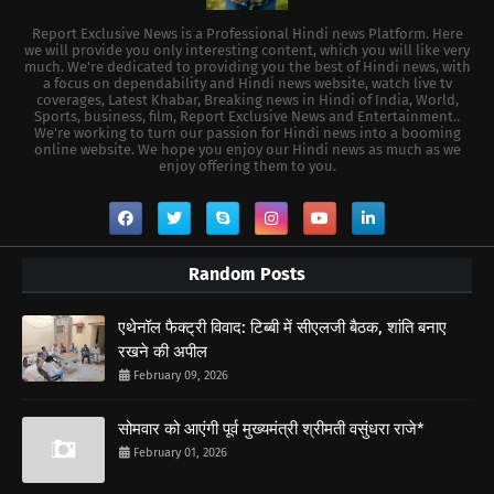
Report Exclusive News is a Professional Hindi news Platform. Here
we will provide you only interesting content, which you will like very
much. We're dedicated to providing you the best of Hindi news, with
a focus on dependability and Hindi news website, watch live tv
coverages, Latest Khabar, Breaking news in Hindi of India, World,
Sports, business, film, Report Exclusive News and Entertainment..
We're working to turn our passion for Hindi news into a booming
online website. We hope you enjoy our Hindi news as much as we
enjoy offering them to you.
Random Posts
एथेनॉल फैक्ट्री विवाद: टिब्बी में सीएलजी बैठक, शांति बनाए
रखने की अपील
February 09, 2026
सोमवार को आएंगी पूर्व मुख्यमंत्री श्रीमती वसुंधरा राजे*
February 01, 2026