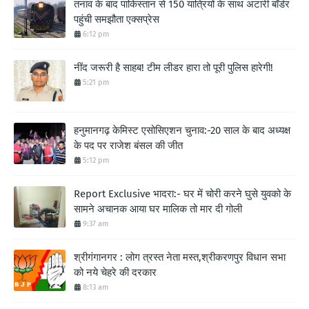
तनाव के बाद पाकिस्तान से 150 यात्रियों के साथ अटारी बॉर्डर
पहुंची समझौता एक्सप्रेस
6:12 pm
नींद जरूरी है साहब! टीम लीडर हारा तो पूरी पुलिस हारेगी!
5:21 pm
हनुमानगढ़ केमिस्ट एसोसिएशन चुनाव:-20 साल के बाद अध्यक्ष
के पद पर राजेश बंसल की जीत
5:12 pm
Report Exclusive भादरा:- घर में चोरी करने घुसे युवको के
सामने अचानक आया घर मालिक तो मार दी गोली
9:37 am
श्रीगंगानगर : लोग त्रस्त नेता मस्त,श्रीकरणपुर विधान सभा
को नये चेहरे की दरकार
8:13 am