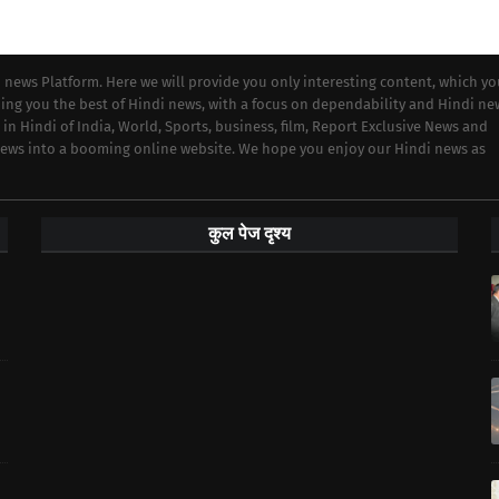
i news Platform. Here we will provide you only interesting content, which y
iding you the best of Hindi news, with a focus on dependability and Hindi ne
 in Hindi of India, World, Sports, business, film, Report Exclusive News and
 news into a booming online website. We hope you enjoy our Hindi news as
कुल पेज दृश्य