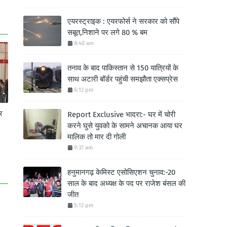
एयरस्ट्राइक : एयरफोर्स ने सरकार को सौंपे
सबूत,निशाने पर लगे 80 % बम
8:40 am
तनाव के बाद पाकिस्तान से 150 यात्रियों के
साथ अटारी बॉर्डर पहुंची समझौता एक्सप्रेस
6:12 pm
र
Report Exclusive भादरा:- घर में चोरी
करने घुसे युवको के सामने अचानक आया घर
मालिक तो मार दी गोली
9:37 am
हनुमानगढ़ केमिस्ट एसोसिएशन चुनाव:-20
साल के बाद अध्यक्ष के पद पर राजेश बंसल की
जीत
5:12 pm