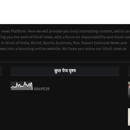
i news Platform. Here we will provide you only interesting content, which y
iding you the best of Hindi news, with a focus on dependability and Hindi ne
 in Hindi of India, World, Sports, business, film, Report Exclusive News and
 news into a booming online website. We hope you enjoy our Hindi news as
कुल पेज दृश्य
6
8
4
9
5
2
9