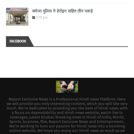
समेजा पुलिस ने हेरोइन सहित तीन पकड़े
9:10 pm
FACEBOOK
Report Exclusive News is a Professional Hindi news Platform. Here
we will provide you only interesting content, which you will like very
much. We're dedicated to providing you the best of Hindi news, with
a focus on dependability and Hindi news website, watch live tv
coverages, Latest Khabar, Breaking news in Hindi of India, World,
Sports, business, film, Report Exclusive News and Entertainment..
We're working to turn our passion for Hindi news into a booming
online website. We hope you enjoy our Hindi news as much as we