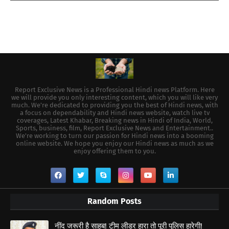
Report Exclusive News is a Professional Hindi news Platform. Here
we will provide you only interesting content, which you will like very
much. We're dedicated to providing you the best of Hindi news, with
a focus on dependability and Hindi news website, watch live tv
coverages, Latest Khabar, Breaking news in Hindi of India, World,
Sports, business, film, Report Exclusive News and Entertainment..
We're working to turn our passion for Hindi news into a booming
online website. We hope you enjoy our Hindi news as much as we
enjoy offering them to you.
Random Posts
नींद जरूरी है साहब! टीम लीडर हारा तो पूरी पुलिस हारेगी!