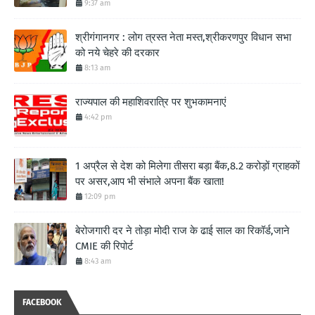
9:37 am
श्रीगंगानगर : लोग त्रस्त नेता मस्त,श्रीकरणपुर विधान सभा
को नये चेहरे की दरकार
8:13 am
राज्यपाल की महाशिवरात्रि पर शुभकामनाएं
4:42 pm
1 अप्रैल से देश को मिलेगा तीसरा बड़ा बैंक,8.2 करोड़ों ग्राहकों
पर असर,आप भी संभाले अपना बैंक खाता!
12:09 pm
बेरोजगारी दर ने तोड़ा मोदी राज के ढाई साल का रिकॉर्ड,जाने
CMIE की रिपोर्ट
8:43 am
FACEBOOK