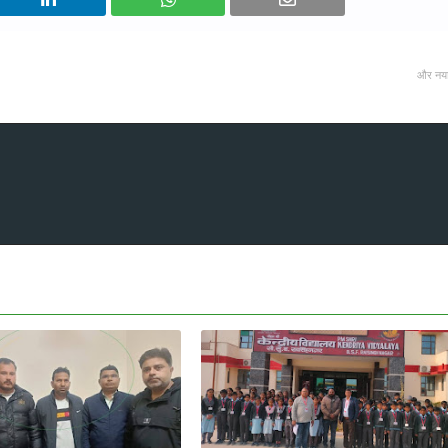
और नय