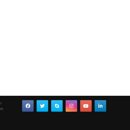
ou
ws