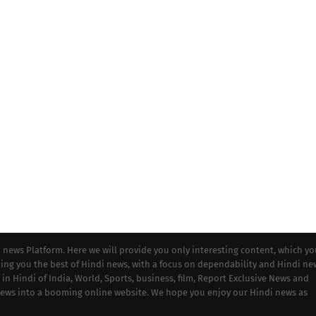
i news Platform. Here we will provide you only interesting content, which y
iding you the best of Hindi news, with a focus on dependability and Hindi ne
 in Hindi of India, World, Sports, business, film, Report Exclusive News and
 news into a booming online website. We hope you enjoy our Hindi news as