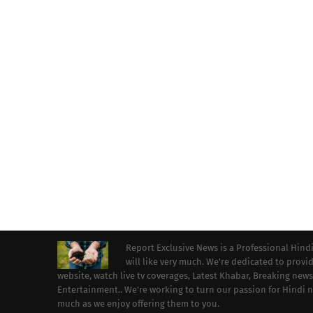
Report Exclusive News is a Professional Hind
will like very much. We're dedicated to prov
website, watch live tv coverages, Latest Khabar, Breaking news
Entertainment.. We're working to turn our passion for Hindi
much as we enjoy offering them to you.