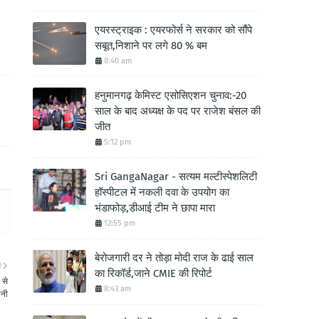
एयरस्ट्राइक : एयरफोर्स ने सरकार को सौंपे
सबूत,निशाने पर लगे 80 % बम
8:40 am
हनुमानगढ़ केमिस्ट एसोसिएशन चुनाव:-20
साल के बाद अध्यक्ष के पद पर राजेश बंसल की
जीत
5:12 pm
Sri GangaNagar - सत्यम मल्टीस्पेशलिटी
हॉस्पीटल में नकली दवा के उपयोग का
भंडाफोड़,डीआई टीम ने छापा मारा
12:55 pm
बेरोजगारी दर ने तोड़ा मोदी राज के ढाई साल
ा
का रिकॉर्ड,जाने CMIE की रिपोर्ट
 से
8:43 am
ानी