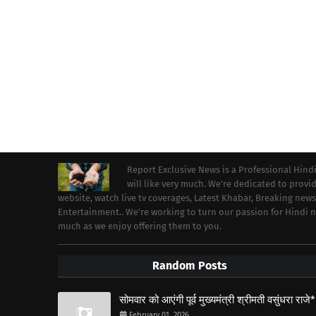
Report Exclusive News is a Professional Hind
will like very much. We're dedicated to prov
website, watch live tv coverages, Latest Khabar, Breaking news
Entertainment.. We're working to turn our passion for Hindi
much as we enjoy offering them to you.
Random Posts
सोमवार को आएंगी पूर्व मुख्यमंत्री श्रीमती वसुंधरा राजे*
February 01, 2026