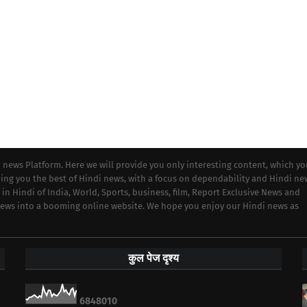
i news Platform. Here we will provide you only interesting content, which y
iding you the best of Hindi news, with a focus on dependability and Hindi ne
 in Hindi of India, World, Sports, business, film, Report Exclusive News and
 news into a booming online website. We hope you enjoy our Hindi news as
कुल पेज दृश्य
6
8
4
8
0
1
0