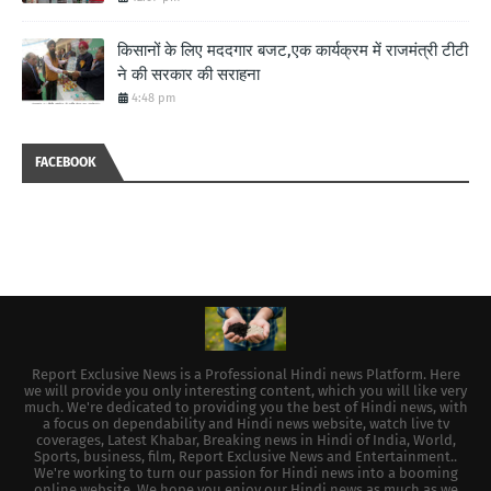
किसानों के लिए मददगार बजट,एक कार्यक्रम में राजमंत्री टीटी
ने की सरकार की सराहना
4:48 pm
FACEBOOK
Report Exclusive News is a Professional Hindi news Platform. Here
we will provide you only interesting content, which you will like very
much. We're dedicated to providing you the best of Hindi news, with
a focus on dependability and Hindi news website, watch live tv
coverages, Latest Khabar, Breaking news in Hindi of India, World,
Sports, business, film, Report Exclusive News and Entertainment..
We're working to turn our passion for Hindi news into a booming
online website. We hope you enjoy our Hindi news as much as we