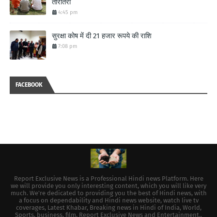
तारातरा
4:45 pm
सुरक्षा कोष में दी 21 हजार रूपये की राशि
7:08 pm
FACEBOOK
Report Exclusive News is a Professional Hindi news Platform. Here
we will provide you only interesting content, which you will like very
much. We're dedicated to providing you the best of Hindi news, with
a focus on dependability and Hindi news website, watch live tv
coverages, Latest Khabar, Breaking news in Hindi of India, World,
Sports, business, film, Report Exclusive News and Entertainment..