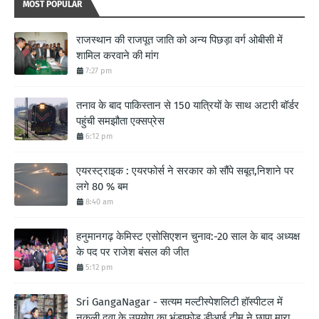
MOST POPULAR
राजस्थान की राजपूत जाति को अन्य पिछड़ा वर्ग ओबीसी में
शामिल करवाने की मांग
7:27 pm
तनाव के बाद पाकिस्तान से 150 यात्रियों के साथ अटारी बॉर्डर
पहुंची समझौता एक्सप्रेस
6:12 pm
एयरस्ट्राइक : एयरफोर्स ने सरकार को सौंपे सबूत,निशाने पर
लगे 80 % बम
8:40 am
हनुमानगढ़ केमिस्ट एसोसिएशन चुनाव:-20 साल के बाद अध्यक्ष
के पद पर राजेश बंसल की जीत
5:12 pm
Sri GangaNagar - सत्यम मल्टीस्पेशलिटी हॉस्पीटल में
नकली दवा के उपयोग का भंडाफोड़,डीआई टीम ने छापा मारा