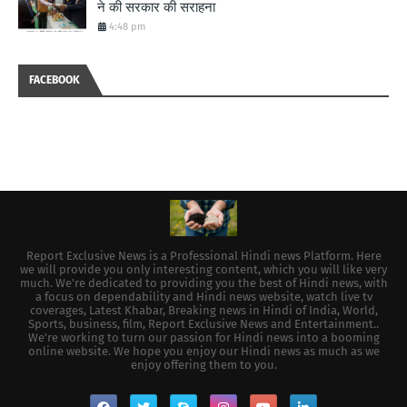
ने की सरकार की सराहना
4:48 pm
FACEBOOK
Report Exclusive News is a Professional Hindi news Platform. Here
we will provide you only interesting content, which you will like very
much. We're dedicated to providing you the best of Hindi news, with
a focus on dependability and Hindi news website, watch live tv
coverages, Latest Khabar, Breaking news in Hindi of India, World,
Sports, business, film, Report Exclusive News and Entertainment..
We're working to turn our passion for Hindi news into a booming
online website. We hope you enjoy our Hindi news as much as we
enjoy offering them to you.