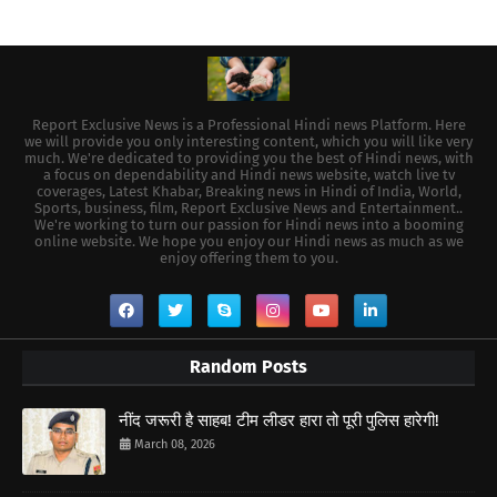
Report Exclusive News is a Professional Hindi news Platform. Here
we will provide you only interesting content, which you will like very
much. We're dedicated to providing you the best of Hindi news, with
a focus on dependability and Hindi news website, watch live tv
coverages, Latest Khabar, Breaking news in Hindi of India, World,
Sports, business, film, Report Exclusive News and Entertainment..
We're working to turn our passion for Hindi news into a booming
online website. We hope you enjoy our Hindi news as much as we
enjoy offering them to you.
Random Posts
नींद जरूरी है साहब! टीम लीडर हारा तो पूरी पुलिस हारेगी!
March 08, 2026