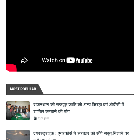
MOST POPULAR
राजस्थान की राजपूत जाति को अन्य पिछड़ा वर्ग ओबीसी में
शामिल करवाने की मांग
7:27 pm
एयरस्ट्राइक : एयरफोर्स ने सरकार को सौंपे सबूत,निशाने पर