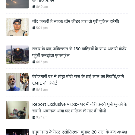
लगे 80 % बम
8:40 am
नींद जरूरी है साहब! टीम लीडर हारा तो पूरी पुलिस हारेगी!
5:21 pm
तनाव के बाद पाकिस्तान से 150 यात्रियों के साथ अटारी बॉर्डर
पहुंची समझौता एक्सप्रेस
6:12 pm
बेरोजगारी दर ने तोड़ा मोदी राज के ढाई साल का रिकॉर्ड,जाने
CMIE की रिपोर्ट
8:43 am
Report Exclusive भादरा:- घर में चोरी करने घुसे युवको के
सामने अचानक आया घर मालिक तो मार दी गोली
9:37 am
हनुमानगढ़ केमिस्ट एसोसिएशन चुनाव:-20 साल के बाद अध्यक्ष