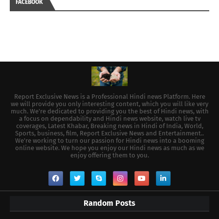
FACEBOOK
Report Exclusive News is a Professional Hindi news Platform. Here
we will provide you only interesting content, which you will like very
much. We're dedicated to providing you the best of Hindi news, with
a focus on dependability and Hindi news website, watch live tv
coverages, Latest Khabar, Breaking news in Hindi of India, World,
Sports, business, film, Report Exclusive News and Entertainment..
We're working to turn our passion for Hindi news into a booming
online website. We hope you enjoy our Hindi news as much as we
enjoy offering them to you.
Random Posts