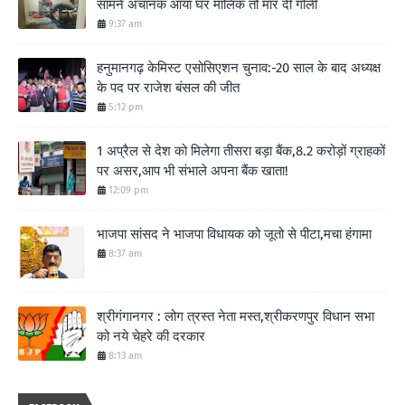
सामने अचानक आया घर मालिक तो मार दी गोली
9:37 am
हनुमानगढ़ केमिस्ट एसोसिएशन चुनाव:-20 साल के बाद अध्यक्ष
के पद पर राजेश बंसल की जीत
5:12 pm
1 अप्रैल से देश को मिलेगा तीसरा बड़ा बैंक,8.2 करोड़ों ग्राहकों
पर असर,आप भी संभाले अपना बैंक खाता!
12:09 pm
भाजपा सांसद ने भाजपा विधायक को जूतो से पीटा,मचा हंगामा
8:37 am
श्रीगंगानगर : लोग त्रस्त नेता मस्त,श्रीकरणपुर विधान सभा
को नये चेहरे की दरकार
8:13 am