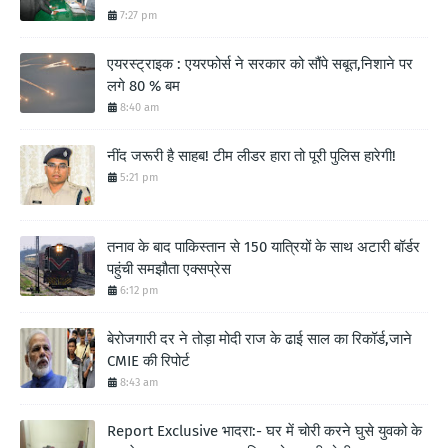
7:27 pm
एयरस्ट्राइक : एयरफोर्स ने सरकार को सौंपे सबूत,निशाने पर
लगे 80 % बम
8:40 am
नींद जरूरी है साहब! टीम लीडर हारा तो पूरी पुलिस हारेगी!
5:21 pm
तनाव के बाद पाकिस्तान से 150 यात्रियों के साथ अटारी बॉर्डर
पहुंची समझौता एक्सप्रेस
6:12 pm
बेरोजगारी दर ने तोड़ा मोदी राज के ढाई साल का रिकॉर्ड,जाने
CMIE की रिपोर्ट
8:43 am
Report Exclusive भादरा:- घर में चोरी करने घुसे युवको के