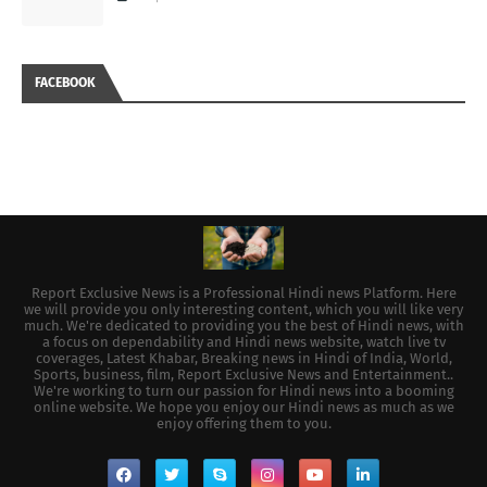
FACEBOOK
Report Exclusive News is a Professional Hindi news Platform. Here
we will provide you only interesting content, which you will like very
much. We're dedicated to providing you the best of Hindi news, with
a focus on dependability and Hindi news website, watch live tv
coverages, Latest Khabar, Breaking news in Hindi of India, World,
Sports, business, film, Report Exclusive News and Entertainment..
We're working to turn our passion for Hindi news into a booming
online website. We hope you enjoy our Hindi news as much as we
enjoy offering them to you.