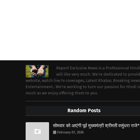
Report Exclusive News is a Professional Hind
will like very much. We're dedicated to prov
website, watch live tv coverages, Latest Khabar, Breaking news
Entertainment.. We're working to turn our passion for Hindi
much as we enjoy offering them to you.
Random Posts
सोमवार को आएंगी पूर्व मुख्यमंत्री श्रीमती वसुंधरा राजे*
February 01, 2026