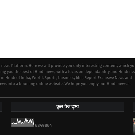
i news Platform. Here we will provide you only interesting content, which y
iding you the best of Hindi news, with a focus on dependability and Hindi ne
 in Hindi of India, World, Sports, business, film, Report Exclusive News and
 news into a booming online website. We hope you enjoy our Hindi news as
कुल पेज दृश्य
6
8
4
9
8
6
4