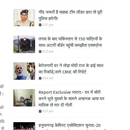
नींद जरूरी है साहब! टीम लीडर हारा तो पूरी
पुलिस हारेगी!
5:21 pm
तनाव के बाद पाकिस्तान से 150 यात्रियों के
साथ अटारी बॉर्डर पहुंची समझौता एक्सप्रेस
6:12 pm
बेरोजगारी दर ने तोड़ा मोदी राज के ढाई साल
का रिकॉर्ड,जाने CMIE की रिपोर्ट
8:43 am
की
Report Exclusive भादरा:- घर में चोरी
है।
करने घुसे युवको के सामने अचानक आया घर
मालिक तो मार दी गोली
 को
9:37 am
ैग
िधि
हनुमानगढ़ केमिस्ट एसोसिएशन चुनाव:-20
 से