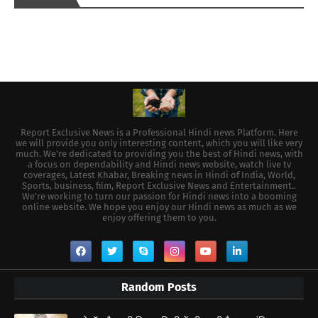
Report Exclusive News is a Professional Hindi news Platform. Here
we will provide you only interesting content, which you will like very
much. We're dedicated to providing you the best of Hindi news, with
a focus on dependability and Hindi news website, watch live tv
coverages, Latest Khabar, Breaking news in Hindi of India, World,
Sports, business, film, Report Exclusive News and Entertainment..
We're working to turn our passion for Hindi news into a booming
online website. We hope you enjoy our Hindi news as much as we
enjoy offering them to you.
Random Posts