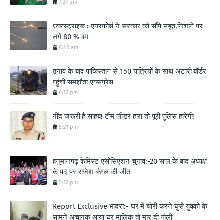
7:27 pm
एयरस्ट्राइक : एयरफोर्स ने सरकार को सौंपे सबूत,निशाने पर
लगे 80 % बम
8:40 am
तनाव के बाद पाकिस्तान से 150 यात्रियों के साथ अटारी बॉर्डर
पहुंची समझौता एक्सप्रेस
6:12 pm
नींद जरूरी है साहब! टीम लीडर हारा तो पूरी पुलिस हारेगी!
5:21 pm
हनुमानगढ़ केमिस्ट एसोसिएशन चुनाव:-20 साल के बाद अध्यक्ष
के पद पर राजेश बंसल की जीत
5:12 pm
Report Exclusive भादरा:- घर में चोरी करने घुसे युवको के
सामने अचानक आया घर मालिक तो मार दी गोली