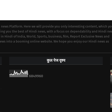
i news Platform. Here we will provide you only interesting content, which y
iding you the best of Hindi news, with a focus on dependability and Hindi ne
 in Hindi of India, World, Sports, business, film, Report Exclusive News and
 news into a booming online website. We hope you enjoy our Hindi news as
कुल पेज दृश्य
6
8
4
9
9
6
0