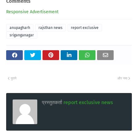
Comments
Responsive Advertisement
anupagharh
rajsthan news
report exclusive
sriganganagar
पुराने
और नया
प्रस्तुतकर्ता
report exclusive news