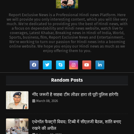
Report Exclusive News is a Professional Hindi news Platform. Here
we will provide you only interesting content, which you will like very
much. We're dedicated to providing you the best of Hindi news, with
a focus on dependability and Hindi news website, watch live tv
coverages, Latest Khabar, Breaking news in Hindi of India, World,
Sports, business, film, Report Exclusive News and Entertainment..
We're working to turn our passion for Hindi news into a booming
online website. We hope you enjoy our Hindi news as much as we
enjoy offering them to you.
Random Posts
नींद जरूरी है साहब! टीम लीडर हारा तो पूरी पुलिस हारेगी!
March 08, 2026
एथेनॉल फैक्ट्री विवाद: टिब्बी में सीएलजी बैठक, शांति बनाए
रखने की अपील