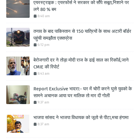
एयरस्ट्राइक : एयरफोर्स ने सरकार को सौंपे सबूत,निशाने पर
लगे 80 % बम
8:40 am
तनाव के बाद पाकिस्तान से 150 यात्रियों के साथ अटारी बॉर्डर
पहुंची समझौता एक्सप्रेस
6:12 pm
बेरोजगारी दर ने तोड़ा मोदी राज के ढाई साल का रिकॉर्ड,जाने
CMIE की रिपोर्ट
8:43 am
Report Exclusive भादरा:- घर में चोरी करने घुसे युवको के
सामने अचानक आया घर मालिक तो मार दी गोली
9:37 am
भाजपा सांसद ने भाजपा विधायक को जूतो से पीटा,मचा हंगामा
8:37 am