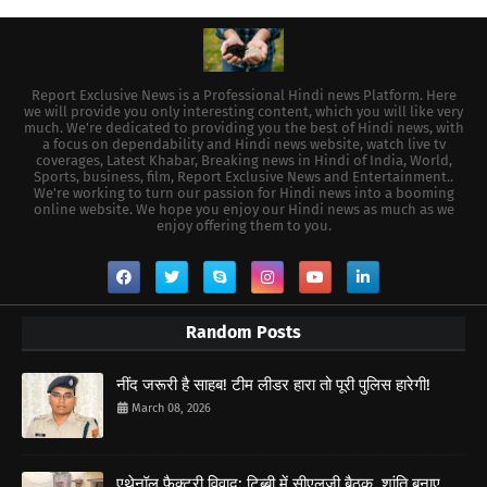
Report Exclusive News is a Professional Hindi news Platform. Here
we will provide you only interesting content, which you will like very
much. We're dedicated to providing you the best of Hindi news, with
a focus on dependability and Hindi news website, watch live tv
coverages, Latest Khabar, Breaking news in Hindi of India, World,
Sports, business, film, Report Exclusive News and Entertainment..
We're working to turn our passion for Hindi news into a booming
online website. We hope you enjoy our Hindi news as much as we
enjoy offering them to you.
Random Posts
नींद जरूरी है साहब! टीम लीडर हारा तो पूरी पुलिस हारेगी!
March 08, 2026
एथेनॉल फैक्ट्री विवाद: टिब्बी में सीएलजी बैठक, शांति बनाए