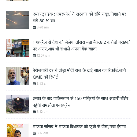
एयरस्ट्राइक : एयरफोर्स ने सरकार को सौंपे सबूत,निशाने पर
लगे 80 % बम
8:40 am
1 अप्रैल से देश को मिलेगा तीसरा बड़ा बैंक,8.2 करोड़ों ग्राहकों
पर असर,आप भी संभाले अपना बैंक खाता!
12:09 pm
बेरोजगारी दर ने तोड़ा मोदी राज के ढाई साल का रिकॉर्ड,जाने
CMIE की रिपोर्ट
8:43 am
तनाव के बाद पाकिस्तान से 150 यात्रियों के साथ अटारी बॉर्डर
पहुंची समझौता एक्सप्रेस
6:12 pm
भाजपा सांसद ने भाजपा विधायक को जूतो से पीटा,मचा हंगामा
8:37 am