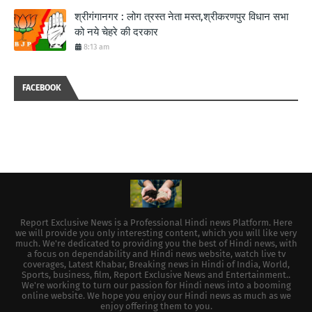
श्रीगंगानगर : लोग त्रस्त नेता मस्त,श्रीकरणपुर विधान सभा
को नये चेहरे की दरकार
8:13 am
FACEBOOK
Report Exclusive News is a Professional Hindi news Platform. Here
we will provide you only interesting content, which you will like very
much. We're dedicated to providing you the best of Hindi news, with
a focus on dependability and Hindi news website, watch live tv
coverages, Latest Khabar, Breaking news in Hindi of India, World,
Sports, business, film, Report Exclusive News and Entertainment..
We're working to turn our passion for Hindi news into a booming
online website. We hope you enjoy our Hindi news as much as we
enjoy offering them to you.