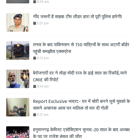
8:40 am
नींद जरूरी है साहब! टीम लीडर हारा तो पूरी पुलिस हारेगी!
5:21 pm
तनाव के बाद पाकिस्तान से 150 यात्रियों के साथ अटारी बॉर्डर
पहुंची समझौता एक्सप्रेस
6:12 pm
बेरोजगारी दर ने तोड़ा मोदी राज के ढाई साल का रिकॉर्ड,जाने
CMIE की रिपोर्ट
8:43 am
Report Exclusive भादरा:- घर में चोरी करने घुसे युवको के
सामने अचानक आया घर मालिक तो मार दी गोली
9:37 am
हनुमानगढ़ केमिस्ट एसोसिएशन चुनाव:-20 साल के बाद अध्यक्ष
के पद पर राजेश बंसल की जीत