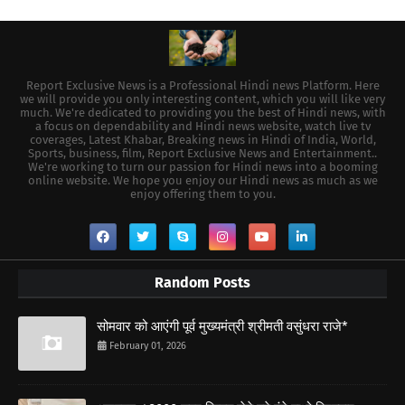
Report Exclusive News is a Professional Hindi news Platform. Here
we will provide you only interesting content, which you will like very
much. We're dedicated to providing you the best of Hindi news, with
a focus on dependability and Hindi news website, watch live tv
coverages, Latest Khabar, Breaking news in Hindi of India, World,
Sports, business, film, Report Exclusive News and Entertainment..
We're working to turn our passion for Hindi news into a booming
online website. We hope you enjoy our Hindi news as much as we
enjoy offering them to you.
Random Posts
सोमवार को आएंगी पूर्व मुख्यमंत्री श्रीमती वसुंधरा राजे*
February 01, 2026