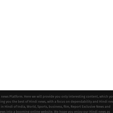
i news Platform. Here we will provide you only interesting content, which y
iding you the best of Hindi news, with a focus on dependability and Hindi ne
 in Hindi of India, World, Sports, business, film, Report Exclusive News and
 news into a booming online website. We hope you enjoy our Hindi news as