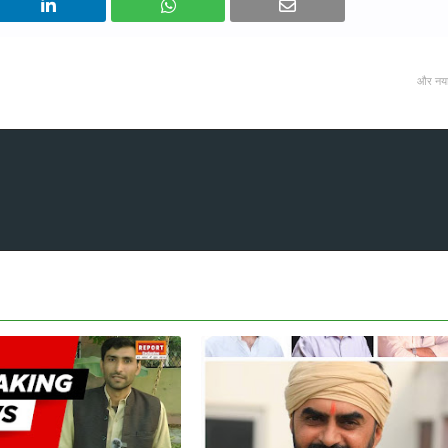
और नय