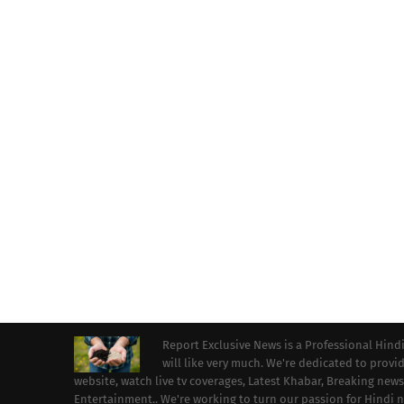
Report Exclusive News is a Professional Hind
will like very much. We're dedicated to prov
website, watch live tv coverages, Latest Khabar, Breaking news
Entertainment.. We're working to turn our passion for Hindi