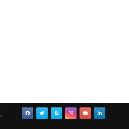
ou
ws