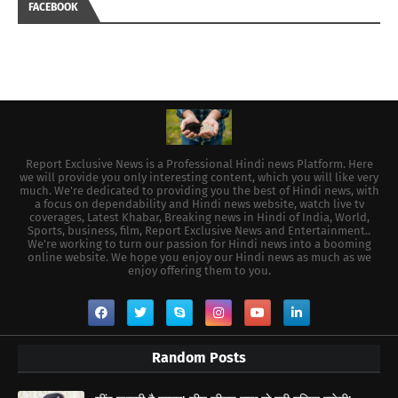
FACEBOOK
Report Exclusive News is a Professional Hindi news Platform. Here
we will provide you only interesting content, which you will like very
much. We're dedicated to providing you the best of Hindi news, with
a focus on dependability and Hindi news website, watch live tv
coverages, Latest Khabar, Breaking news in Hindi of India, World,
Sports, business, film, Report Exclusive News and Entertainment..
We're working to turn our passion for Hindi news into a booming
online website. We hope you enjoy our Hindi news as much as we
enjoy offering them to you.
Random Posts