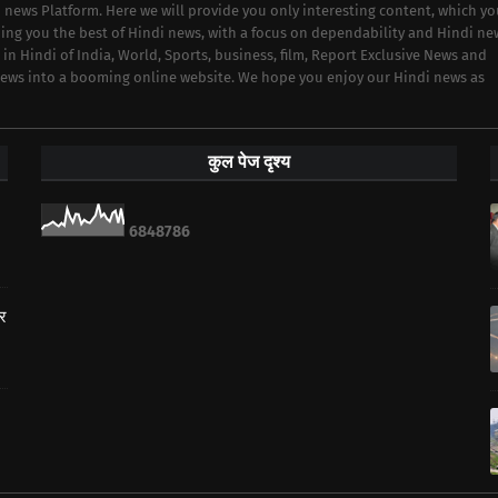
i news Platform. Here we will provide you only interesting content, which y
iding you the best of Hindi news, with a focus on dependability and Hindi ne
 in Hindi of India, World, Sports, business, film, Report Exclusive News and
 news into a booming online website. We hope you enjoy our Hindi news as
कुल पेज दृश्य
6
8
4
8
7
8
6
ार