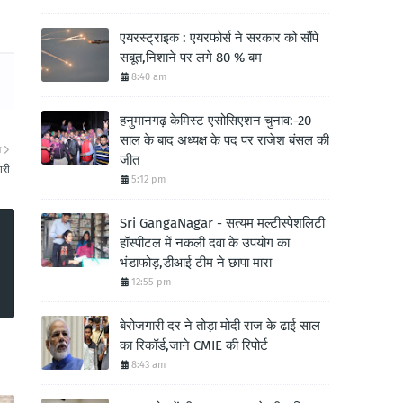
एयरस्ट्राइक : एयरफोर्स ने सरकार को सौंपे
सबूत,निशाने पर लगे 80 % बम
8:40 am
हनुमानगढ़ केमिस्ट एसोसिएशन चुनाव:-20
साल के बाद अध्यक्ष के पद पर राजेश बंसल की
ा
जीत
ारी
5:12 pm
Sri GangaNagar - सत्यम मल्टीस्पेशलिटी
हॉस्पीटल में नकली दवा के उपयोग का
भंडाफोड़,डीआई टीम ने छापा मारा
12:55 pm
बेरोजगारी दर ने तोड़ा मोदी राज के ढाई साल
का रिकॉर्ड,जाने CMIE की रिपोर्ट
8:43 am