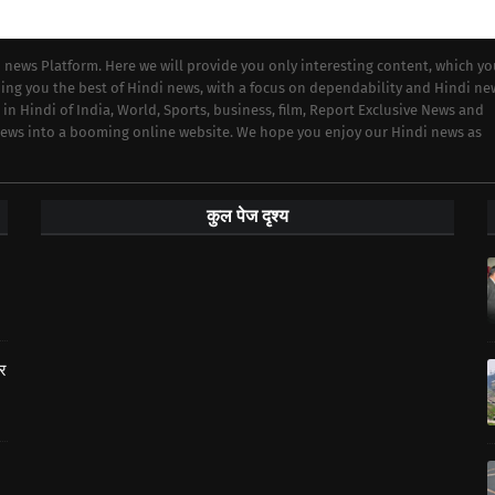
i news Platform. Here we will provide you only interesting content, which y
iding you the best of Hindi news, with a focus on dependability and Hindi ne
 in Hindi of India, World, Sports, business, film, Report Exclusive News and
 news into a booming online website. We hope you enjoy our Hindi news as
कुल पेज दृश्य
ार