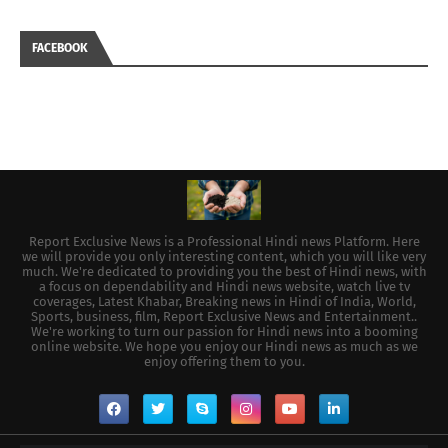
FACEBOOK
Report Exclusive News is a Professional Hindi news Platform. Here
we will provide you only interesting content, which you will like very
much. We're dedicated to providing you the best of Hindi news, with
a focus on dependability and Hindi news website, watch live tv
coverages, Latest Khabar, Breaking news in Hindi of India, World,
Sports, business, film, Report Exclusive News and Entertainment..
We're working to turn our passion for Hindi news into a booming
online website. We hope you enjoy our Hindi news as much as we
enjoy offering them to you.