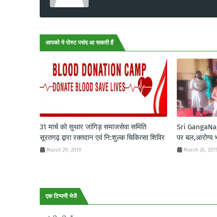
आपको ये पोस्ट पसंद आ सकती हैं
31 मार्च को सुथार जांगिड़ समाजसेवा समिति
Sri GangaNagar
सूरतगढ़ द्वारा रक्तदान एवं नि:शुल्क चिकित्सा शिविर
पर बल,आरोग्य भ
March 29, 2019
March 26, 201
एक टिप्पणी भेजें