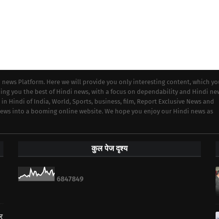
i news Platform. Here we will provide you only interesting content, which y
iding you the best of Hindi news, with a focus on dependability and Hindi ne
 in Hindi of India, World, Sports, business, film, Report Exclusive News and
 news into a booming online website. We hope you enjoy our Hindi news as
कुल पेज दृश्य
6
8
4
7
8
4
9
ार