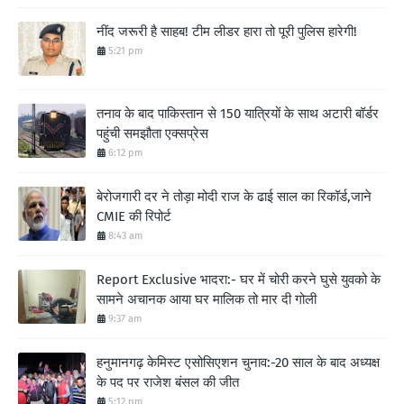
नींद जरूरी है साहब! टीम लीडर हारा तो पूरी पुलिस हारेगी!
5:21 pm
तनाव के बाद पाकिस्तान से 150 यात्रियों के साथ अटारी बॉर्डर
पहुंची समझौता एक्सप्रेस
6:12 pm
बेरोजगारी दर ने तोड़ा मोदी राज के ढाई साल का रिकॉर्ड,जाने
CMIE की रिपोर्ट
8:43 am
Report Exclusive भादरा:- घर में चोरी करने घुसे युवको के
सामने अचानक आया घर मालिक तो मार दी गोली
9:37 am
हनुमानगढ़ केमिस्ट एसोसिएशन चुनाव:-20 साल के बाद अध्यक्ष
के पद पर राजेश बंसल की जीत
5:12 pm