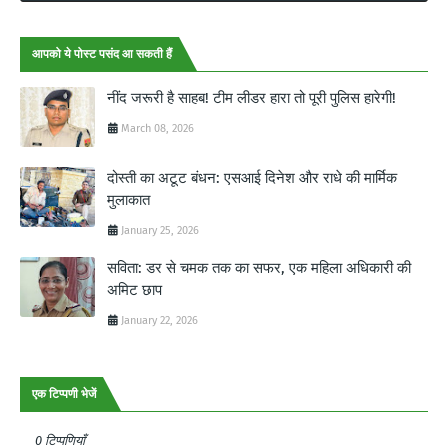
आपको ये पोस्ट पसंद आ सकती हैं
नींद जरूरी है साहब! टीम लीडर हारा तो पूरी पुलिस हारेगी!
March 08, 2026
दोस्ती का अटूट बंधन: एसआई दिनेश और राधे की मार्मिक
मुलाकात
January 25, 2026
सविता: डर से चमक तक का सफर, एक महिला अधिकारी की
अमिट छाप
January 22, 2026
एक टिप्पणी भेजें
0 टिप्पणियाँ