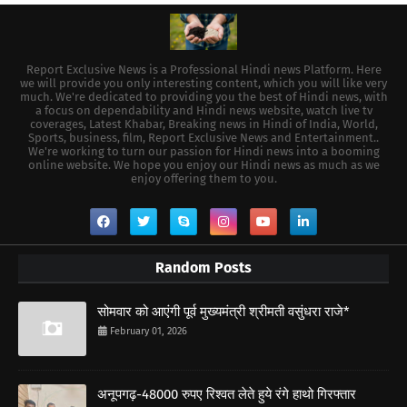
Report Exclusive News is a Professional Hindi news Platform. Here
we will provide you only interesting content, which you will like very
much. We're dedicated to providing you the best of Hindi news, with
a focus on dependability and Hindi news website, watch live tv
coverages, Latest Khabar, Breaking news in Hindi of India, World,
Sports, business, film, Report Exclusive News and Entertainment..
We're working to turn our passion for Hindi news into a booming
online website. We hope you enjoy our Hindi news as much as we
enjoy offering them to you.
Random Posts
सोमवार को आएंगी पूर्व मुख्यमंत्री श्रीमती वसुंधरा राजे*
February 01, 2026
अनूपगढ़-48000 रुपए रिश्वत लेते हुये रंगे हाथो गिरफ्तार