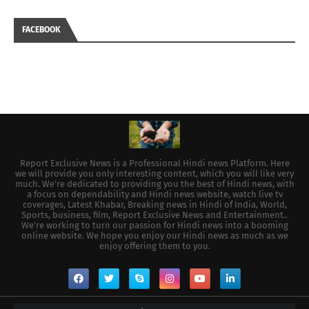
FACEBOOK
Report Exclusive News is a Professional Hindi news Platform. Here
we will provide you only interesting content, which you will like very
much. We're dedicated to providing you the best of Hindi news, with
a focus on dependability and Hindi news website, watch live tv
coverages, Latest Khabar, Breaking news in Hindi of India, World,
Sports, business, film, Report Exclusive News and Entertainment..
We're working to turn our passion for Hindi news into a booming
online website. We hope you enjoy our Hindi news as much as we
enjoy offering them to you.