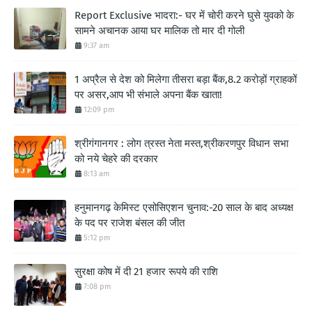
Report Exclusive भादरा:- घर में चोरी करने घुसे युवको के
सामने अचानक आया घर मालिक तो मार दी गोली
9:37 am
1 अप्रैल से देश को मिलेगा तीसरा बड़ा बैंक,8.2 करोड़ों ग्राहकों
पर असर,आप भी संभाले अपना बैंक खाता!
12:09 pm
श्रीगंगानगर : लोग त्रस्त नेता मस्त,श्रीकरणपुर विधान सभा
को नये चेहरे की दरकार
8:13 am
हनुमानगढ़ केमिस्ट एसोसिएशन चुनाव:-20 साल के बाद अध्यक्ष
के पद पर राजेश बंसल की जीत
5:12 pm
सुरक्षा कोष में दी 21 हजार रूपये की राशि
7:08 pm