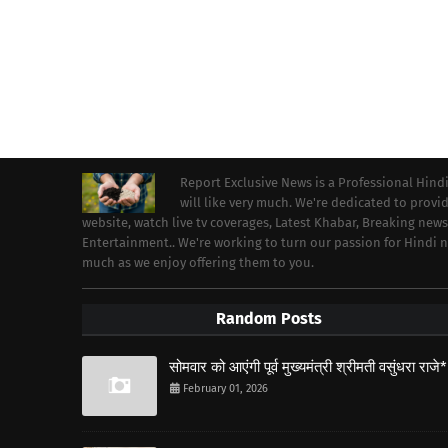
Report Exclusive News is a Professional Hind
will like very much. We're dedicated to prov
website, watch live tv coverages, Latest Khabar, Breaking news
Entertainment.. We're working to turn our passion for Hindi
much as we enjoy offering them to you.
Random Posts
सोमवार को आएंगी पूर्व मुख्यमंत्री श्रीमती वसुंधरा राजे*
February 01, 2026