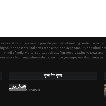
i news Platform. Here we will provide you only interesting content, which y
iding you the best of Hindi news, with a focus on dependability and Hindi ne
 in Hindi of India, World, Sports, business, film, Report Exclusive News and
 news into a booming online website. We hope you enjoy our Hindi news as
कुल पेज दृश्य
6
8
5
0
5
3
1