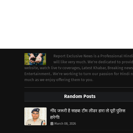
Report Exclusive News is a Professional Hind
will like very much. We're dedicated to prov
website, watch live tv coverages, Latest Khabar, Breaking news
Entertainment.. We're working to turn our passion for Hindi
much as we enjoy offering them to you.
Random Posts
नींद जरूरी है साहब! टीम लीडर हारा तो पूरी पुलिस
हारेगी!
March 08, 2026