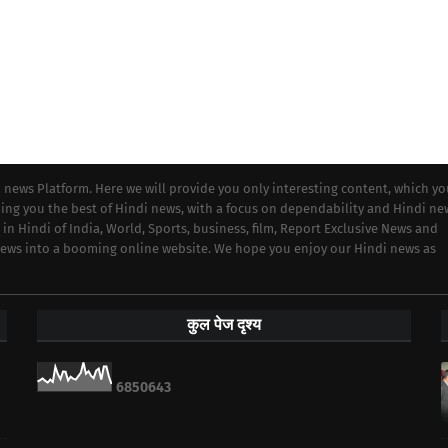
i news Platform. Here we will provide you only interesting content, which y
iding you the best of Hindi news, with a focus on dependability and Hindi ne
 in Hindi of India, World, Sports, business, film, Report Exclusive News and
 news into a booming online website. We hope you enjoy our Hindi news as
कुल पेज दृश्य
6
8
5
0
6
4
3