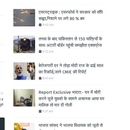
एयरस्ट्राइक : एयरफोर्स ने सरकार को सौंपे
सबूत,निशाने पर लगे 80 % बम
8:40 am
तनाव के बाद पाकिस्तान से 150 यात्रियों के
साथ अटारी बॉर्डर पहुंची समझौता एक्सप्रेस
6:12 pm
बेरोजगारी दर ने तोड़ा मोदी राज के ढाई साल
का रिकॉर्ड,जाने CMIE की रिपोर्ट
8:43 am
Report Exclusive भादरा:- घर में चोरी
ा
करने घुसे युवको के सामने अचानक आया घर
ा व
मालिक तो मार दी गोली
ूने
9:37 am
भाजपा सांसद ने भाजपा विधायक को जूतो से