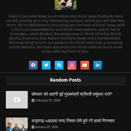
Report Exclusive News is a Professional Hindi news Platform. Here
we will provide you only interesting content, which you will like very
much. We're dedicated to providing you the best of Hindi news, with
a focus on dependability and Hindi news website, watch live tv
coverages, Latest Khabar, Breaking news in Hindi of India, World,
Sports, business, film, Report Exclusive News and Entertainment..
We're working to turn our passion for Hindi news into a booming
online website. We hope you enjoy our Hindi news as much as we
enjoy offering them to you.
Random Posts
सोमवार को आएंगी पूर्व मुख्यमंत्री श्रीमती वसुंधरा राजे*
February 01, 2026
अनूपगढ़-48000 रुपए रिश्वत लेते हुये रंगे हाथो गिरफ्तार
January 29, 2026