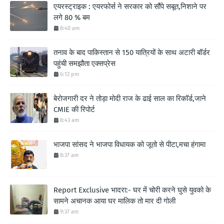
एयरस्ट्राइक : एयरफोर्स ने सरकार को सौंपे सबूत,निशाने पर
लगे 80 % बम
8:40 am
तनाव के बाद पाकिस्तान से 150 यात्रियों के साथ अटारी बॉर्डर
पहुंची समझौता एक्सप्रेस
6:12 pm
बेरोजगारी दर ने तोड़ा मोदी राज के ढाई साल का रिकॉर्ड,जाने
CMIE की रिपोर्ट
8:43 am
भाजपा सांसद ने भाजपा विधायक को जूतो से पीटा,मचा हंगामा
8:37 am
Report Exclusive भादरा:- घर में चोरी करने घुसे युवको के
सामने अचानक आया घर मालिक तो मार दी गोली
9:37 am