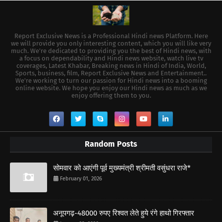
Report Exclusive News is a Professional Hindi news Platform. Here
we will provide you only interesting content, which you will like very
much. We're dedicated to providing you the best of Hindi news, with
a focus on dependability and Hindi news website, watch live tv
coverages, Latest Khabar, Breaking news in Hindi of India, World,
Sports, business, film, Report Exclusive News and Entertainment..
We're working to turn our passion for Hindi news into a booming
online website. We hope you enjoy our Hindi news as much as we
enjoy offering them to you.
Random Posts
सोमवार को आएंगी पूर्व मुख्यमंत्री श्रीमती वसुंधरा राजे*
February 01, 2026
अनूपगढ़-48000 रुपए रिश्वत लेते हुये रंगे हाथो गिरफ्तार