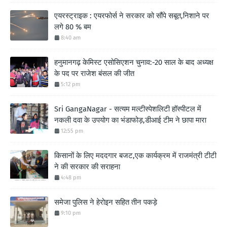
एयरस्ट्राइक : एयरफोर्स ने सरकार को सौंपे सबूत,निशाने पर
लगे 80 % बम
8:40 am
हनुमानगढ़ केमिस्ट एसोसिएशन चुनाव:-20 साल के बाद अध्यक्ष
के पद पर राजेश बंसल की जीत
5:12 pm
Sri GangaNagar - सत्यम मल्टीस्पेशलिटी हॉस्पीटल में
नकली दवा के उपयोग का भंडाफोड़,डीआई टीम ने छापा मारा
12:55 pm
किसानों के लिए मददगार बजट,एक कार्यक्रम में राजमंत्री टीटी
ने की सरकार की सराहना
4:48 pm
समेजा पुलिस ने हेरोइन सहित तीन पकड़े
9:10 pm