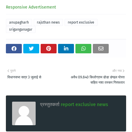
Responsive Advertisement
anupagharh
rajsthan news
report exclusive
sriganganagar
पुराने
और नया
विधानसभा सत्र 3 जुलाई से
अवैध 09.840 किलोग्राम डोडा डंण्ढल पोस्त
सहित नशा तस्कर गिरफतार
प्रस्तुतकर्ता
report exclusive news