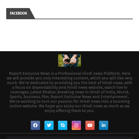
FACEBOOK
Report Exclusive News is a Professional Hindi news Platform. Here
we will provide you only interesting content, which you will like very
much. We're dedicated to providing you the best of Hindi news, with
a focus on dependability and Hindi news website, watch live tv
coverages, Latest Khabar, Breaking news in Hindi of India, World,
Sports, business, film, Report Exclusive News and Entertainment..
We're working to turn our passion for Hindi news into a booming
online website. We hope you enjoy our Hindi news as much as we
enjoy offering them to you.