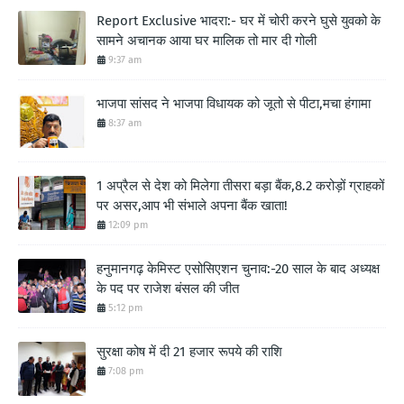
Report Exclusive भादरा:- घर में चोरी करने घुसे युवको के
सामने अचानक आया घर मालिक तो मार दी गोली
9:37 am
भाजपा सांसद ने भाजपा विधायक को जूतो से पीटा,मचा हंगामा
8:37 am
1 अप्रैल से देश को मिलेगा तीसरा बड़ा बैंक,8.2 करोड़ों ग्राहकों
पर असर,आप भी संभाले अपना बैंक खाता!
12:09 pm
हनुमानगढ़ केमिस्ट एसोसिएशन चुनाव:-20 साल के बाद अध्यक्ष
के पद पर राजेश बंसल की जीत
5:12 pm
सुरक्षा कोष में दी 21 हजार रूपये की राशि
7:08 pm