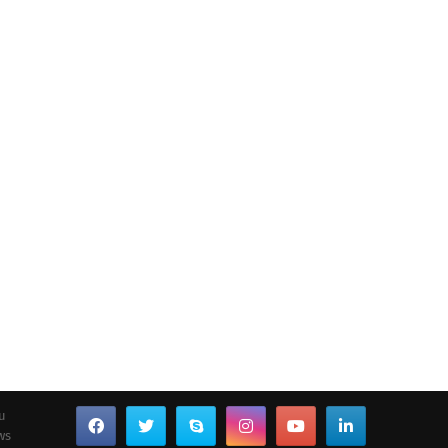
ou
ws