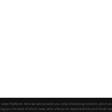
i news Platform. Here we will provide you only interesting content, which y
iding you the best of Hindi news, with a focus on dependability and Hindi ne