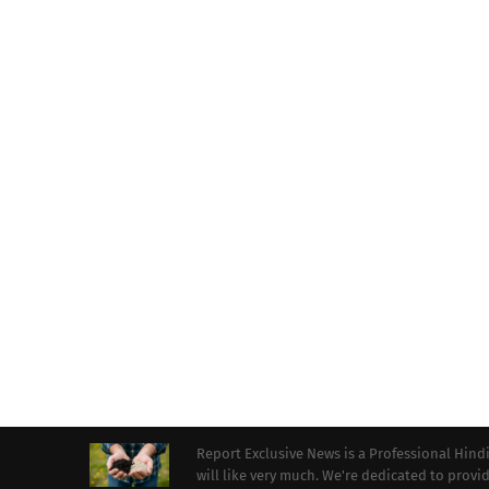
Report Exclusive News is a Professional Hind
will like very much. We're dedicated to prov