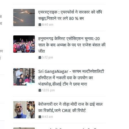
एयरस्ट्राइक : एयरफोर्स ने सरकार को सौंपे
या
सबूत,निशाने पर लगे 80 % बम
ला
8:40 am
हनुमानगढ़ केमिस्ट एसोसिएशन चुनाव:-20
साल के बाद अध्यक्ष के पद पर राजेश बंसल की
जीत
ान
5:12 pm
ई
Sri GangaNagar - सत्यम मल्टीस्पेशलिटी
हॉस्पीटल में नकली दवा के उपयोग का
भंडाफोड़,डीआई टीम ने छापा मारा
12:55 pm
बेरोजगारी दर ने तोड़ा मोदी राज के ढाई साल
का रिकॉर्ड,जाने CMIE की रिपोर्ट
8:43 am