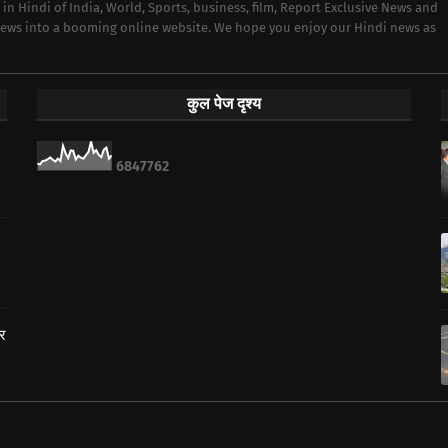
 in Hindi of India, World, Sports, business, film, Report Exclusive News and
 news into a booming online website. We hope you enjoy our Hindi news as
कुल पेज दृश्य
6
8
4
7
7
6
2
ार