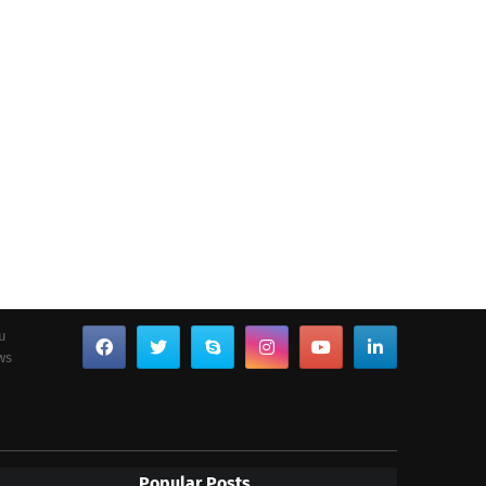
ou
ws
Popular Posts