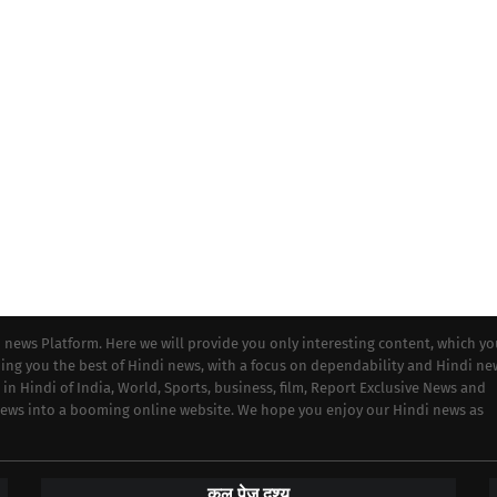
i news Platform. Here we will provide you only interesting content, which y
iding you the best of Hindi news, with a focus on dependability and Hindi ne
 in Hindi of India, World, Sports, business, film, Report Exclusive News and
 news into a booming online website. We hope you enjoy our Hindi news as
कुल पेज दृश्य