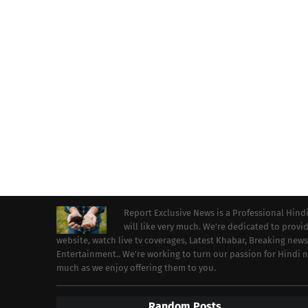
Report Exclusive News is a Professional Hind
will like very much. We're dedicated to prov
website, watch live tv coverages, Latest Khabar, Breaking news
Entertainment.. We're working to turn our passion for Hindi
much as we enjoy offering them to you.
Random Posts