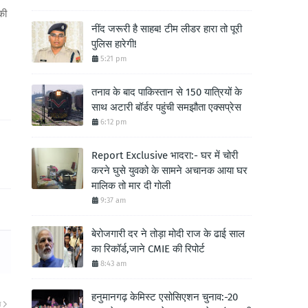
की
नींद जरूरी है साहब! टीम लीडर हारा तो पूरी
पुलिस हारेगी!
5:21 pm
तनाव के बाद पाकिस्तान से 150 यात्रियों के
साथ अटारी बॉर्डर पहुंची समझौता एक्सप्रेस
6:12 pm
Report Exclusive भादरा:- घर में चोरी
करने घुसे युवको के सामने अचानक आया घर
मालिक तो मार दी गोली
9:37 am
बेरोजगारी दर ने तोड़ा मोदी राज के ढाई साल
का रिकॉर्ड,जाने CMIE की रिपोर्ट
8:43 am
हनुमानगढ़ केमिस्ट एसोसिएशन चुनाव:-20
ा