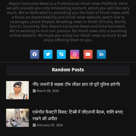
Report Exclusive News is a Professional Hindi news Platform. Here
we will provide you only interesting content, which you will like very
much. We're dedicated to providing you the best of Hindi news, with
a focus on dependability and Hindi news website, watch live tv
coverages, Latest Khabar, Breaking news in Hindi of India, World,
Sports, business, film, Report Exclusive News and Entertainment..
We're working to turn our passion for Hindi news into a booming
online website. We hope you enjoy our Hindi news as much as we
enjoy offering them to you.
Random Posts
नींद जरूरी है साहब! टीम लीडर हारा तो पूरी पुलिस हारेगी!
March 08, 2026
एथेनॉल फैक्ट्री विवाद: टिब्बी में सीएलजी बैठक, शांति बनाए
रखने की अपील
February 09, 2026