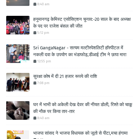
8:40 am
हनुमानगढ़ केमिस्ट एसोसिएशन चुनाव:-20 साल के बाद अध्यक्ष
के पद पर राजेश बंसल की जीत
5:12 pm
Sri GangaNagar - सत्यम मल्टीस्पेशलिटी हॉस्पीटल में
नकली दवा के उपयोग का भंडाफोड़,डीआई टीम ने छापा मारा
12:55 pm
सुरक्षा कोष में दी 21 हजार रूपये की राशि
7:08 pm
घर में भाभी को अकेली देख देवर की नीयत डोली, रिश्ते को चाकू
की नौक पर किया तार-तार
8:40 am
भाजपा सांसद ने भाजपा विधायक को जूतो से पीटा,मचा हंगामा