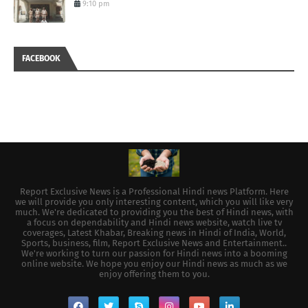
9:10 pm
FACEBOOK
Report Exclusive News is a Professional Hindi news Platform. Here
we will provide you only interesting content, which you will like very
much. We're dedicated to providing you the best of Hindi news, with
a focus on dependability and Hindi news website, watch live tv
coverages, Latest Khabar, Breaking news in Hindi of India, World,
Sports, business, film, Report Exclusive News and Entertainment..
We're working to turn our passion for Hindi news into a booming
online website. We hope you enjoy our Hindi news as much as we
enjoy offering them to you.