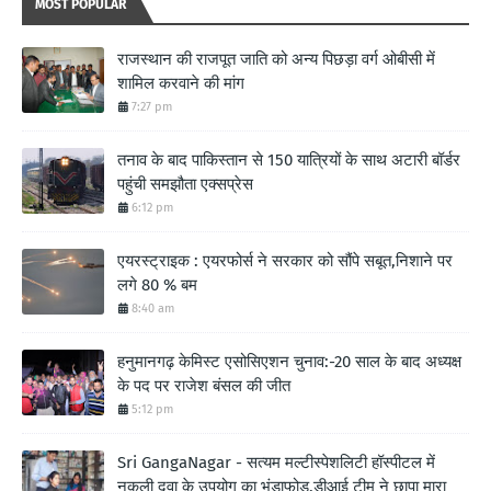
MOST POPULAR
राजस्थान की राजपूत जाति को अन्य पिछड़ा वर्ग ओबीसी में
शामिल करवाने की मांग
7:27 pm
तनाव के बाद पाकिस्तान से 150 यात्रियों के साथ अटारी बॉर्डर
पहुंची समझौता एक्सप्रेस
6:12 pm
एयरस्ट्राइक : एयरफोर्स ने सरकार को सौंपे सबूत,निशाने पर
लगे 80 % बम
8:40 am
हनुमानगढ़ केमिस्ट एसोसिएशन चुनाव:-20 साल के बाद अध्यक्ष
के पद पर राजेश बंसल की जीत
5:12 pm
Sri GangaNagar - सत्यम मल्टीस्पेशलिटी हॉस्पीटल में
नकली दवा के उपयोग का भंडाफोड़,डीआई टीम ने छापा मारा