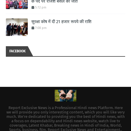
के पद पर राजेश बंसल की जीत
5:12 pm
सुरक्षा कोष में दी 21 हजार रूपये की राशि
7:08 pm
FACEBOOK
Report Exclusive News is a Professional Hindi news Platform. Here
we will provide you only interesting content, which you will like very
much. We're dedicated to providing you the best of Hindi news, with
a focus on dependability and Hindi news website, watch live tv
coverages, Latest Khabar, Breaking news in Hindi of India, World,
Sports, business, film, Report Exclusive News and Entertainment..