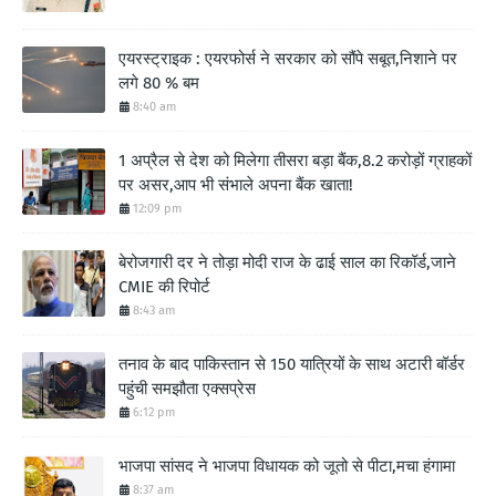
एयरस्ट्राइक : एयरफोर्स ने सरकार को सौंपे सबूत,निशाने पर
लगे 80 % बम
8:40 am
1 अप्रैल से देश को मिलेगा तीसरा बड़ा बैंक,8.2 करोड़ों ग्राहकों
पर असर,आप भी संभाले अपना बैंक खाता!
12:09 pm
बेरोजगारी दर ने तोड़ा मोदी राज के ढाई साल का रिकॉर्ड,जाने
CMIE की रिपोर्ट
8:43 am
तनाव के बाद पाकिस्तान से 150 यात्रियों के साथ अटारी बॉर्डर
पहुंची समझौता एक्सप्रेस
6:12 pm
भाजपा सांसद ने भाजपा विधायक को जूतो से पीटा,मचा हंगामा
8:37 am