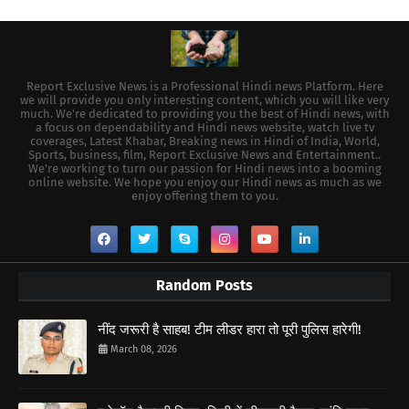
Report Exclusive News is a Professional Hindi news Platform. Here
we will provide you only interesting content, which you will like very
much. We're dedicated to providing you the best of Hindi news, with
a focus on dependability and Hindi news website, watch live tv
coverages, Latest Khabar, Breaking news in Hindi of India, World,
Sports, business, film, Report Exclusive News and Entertainment..
We're working to turn our passion for Hindi news into a booming
online website. We hope you enjoy our Hindi news as much as we
enjoy offering them to you.
Random Posts
नींद जरूरी है साहब! टीम लीडर हारा तो पूरी पुलिस हारेगी!
March 08, 2026