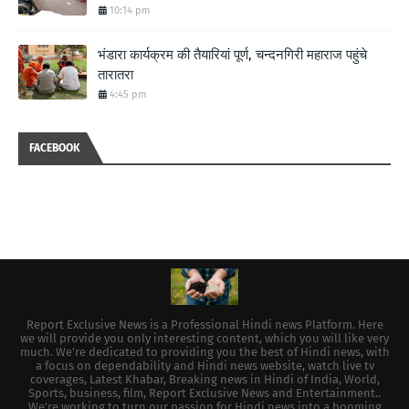
10:14 pm
भंडारा कार्यक्रम की तैयारियां पूर्ण, चन्दनगिरी महाराज पहुंचे
तारातरा
4:45 pm
FACEBOOK
Report Exclusive News is a Professional Hindi news Platform. Here
we will provide you only interesting content, which you will like very
much. We're dedicated to providing you the best of Hindi news, with
a focus on dependability and Hindi news website, watch live tv
coverages, Latest Khabar, Breaking news in Hindi of India, World,
Sports, business, film, Report Exclusive News and Entertainment..
We're working to turn our passion for Hindi news into a booming