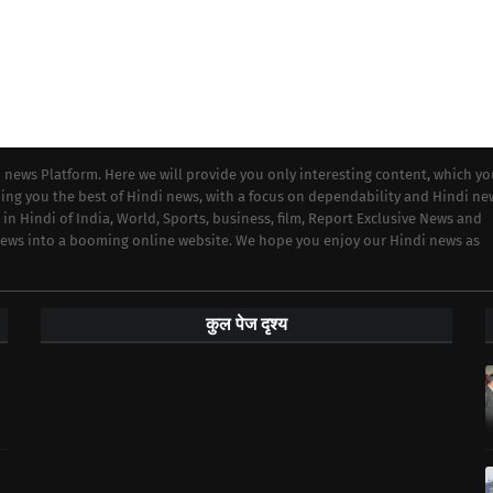
i news Platform. Here we will provide you only interesting content, which y
iding you the best of Hindi news, with a focus on dependability and Hindi ne
 in Hindi of India, World, Sports, business, film, Report Exclusive News and
 news into a booming online website. We hope you enjoy our Hindi news as
कुल पेज दृश्य