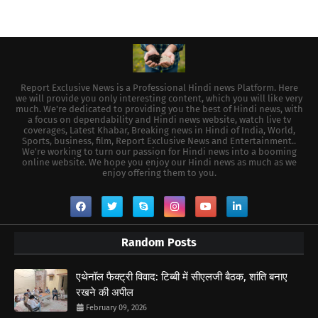
Report Exclusive News is a Professional Hindi news Platform. Here
we will provide you only interesting content, which you will like very
much. We're dedicated to providing you the best of Hindi news, with
a focus on dependability and Hindi news website, watch live tv
coverages, Latest Khabar, Breaking news in Hindi of India, World,
Sports, business, film, Report Exclusive News and Entertainment..
We're working to turn our passion for Hindi news into a booming
online website. We hope you enjoy our Hindi news as much as we
enjoy offering them to you.
Random Posts
एथेनॉल फैक्ट्री विवाद: टिब्बी में सीएलजी बैठक, शांति बनाए
रखने की अपील
February 09, 2026