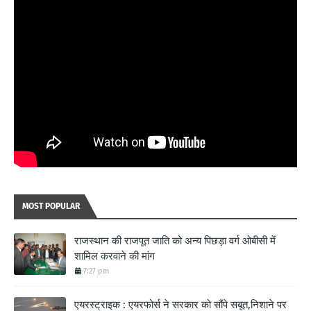
MOST POPULAR
राजस्थान की राजपूत जाति को अन्य पिछड़ा वर्ग ओबीसी में
शामिल करवाने की मांग
7:27 pm
एयरस्ट्राइक : एयरफोर्स ने सरकार को सौंपे सबूत,निशाने पर