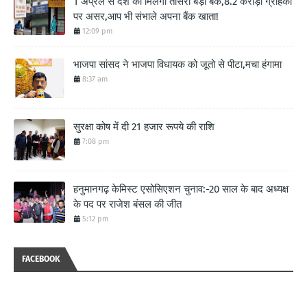
1 अप्रैल से देश को मिलेगा तीसरा बड़ा बैंक,8.2 करोड़ों ग्राहकों
पर असर,आप भी संभाले अपना बैंक खाता!
12:09 pm
भाजपा सांसद ने भाजपा विधायक को जूतो से पीटा,मचा हंगामा
8:37 am
सुरक्षा कोष में दी 21 हजार रूपये की राशि
7:08 pm
हनुमानगढ़ केमिस्ट एसोसिएशन चुनाव:-20 साल के बाद अध्यक्ष
के पद पर राजेश बंसल की जीत
5:12 pm
FACEBOOK