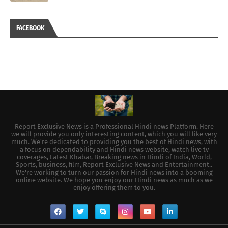
FACEBOOK
Report Exclusive News is a Professional Hindi news Platform. Here
we will provide you only interesting content, which you will like very
much. We're dedicated to providing you the best of Hindi news, with
a focus on dependability and Hindi news website, watch live tv
coverages, Latest Khabar, Breaking news in Hindi of India, World,
Sports, business, film, Report Exclusive News and Entertainment..
We're working to turn our passion for Hindi news into a booming
online website. We hope you enjoy our Hindi news as much as we
enjoy offering them to you.