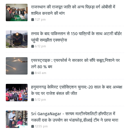
राजस्थान की राजपूत जाति को अन्य पिछड़ा वर्ग ओबीसी में
शामिल करवाने की मांग
7:27 pm
तनाव के बाद पाकिस्तान से 150 यात्रियों के साथ अटारी बॉर्डर
पहुंची समझौता एक्सप्रेस
6:12 pm
एयरस्ट्राइक : एयरफोर्स ने सरकार को सौंपे सबूत,निशाने पर
लगे 80 % बम
8:40 am
हनुमानगढ़ केमिस्ट एसोसिएशन चुनाव:-20 साल के बाद अध्यक्ष
के पद पर राजेश बंसल की जीत
5:12 pm
Sri GangaNagar - सत्यम मल्टीस्पेशलिटी हॉस्पीटल में
नकली दवा के उपयोग का भंडाफोड़,डीआई टीम ने छापा मारा
12:55 pm