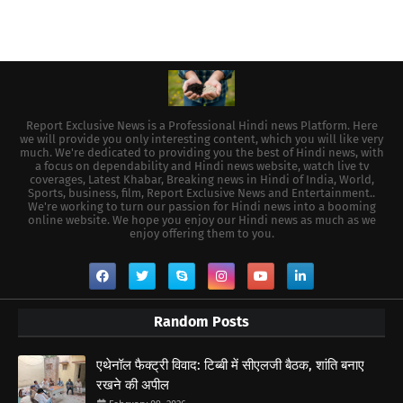
Report Exclusive News is a Professional Hindi news Platform. Here
we will provide you only interesting content, which you will like very
much. We're dedicated to providing you the best of Hindi news, with
a focus on dependability and Hindi news website, watch live tv
coverages, Latest Khabar, Breaking news in Hindi of India, World,
Sports, business, film, Report Exclusive News and Entertainment..
We're working to turn our passion for Hindi news into a booming
online website. We hope you enjoy our Hindi news as much as we
enjoy offering them to you.
Random Posts
एथेनॉल फैक्ट्री विवाद: टिब्बी में सीएलजी बैठक, शांति बनाए
रखने की अपील