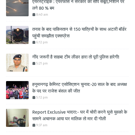
एयरस्ट्राइक : एयरफोर्स ने सरकार को सौंपे सबूत,निशाने पर
लगे 80 % बम
8:40 am
तनाव के बाद पाकिस्तान से 150 यात्रियों के साथ अटारी बॉर्डर
पहुंची समझौता एक्सप्रेस
6:12 pm
नींद जरूरी है साहब! टीम लीडर हारा तो पूरी पुलिस हारेगी!
5:21 pm
हनुमानगढ़ केमिस्ट एसोसिएशन चुनाव:-20 साल के बाद अध्यक्ष
के पद पर राजेश बंसल की जीत
5:12 pm
Report Exclusive भादरा:- घर में चोरी करने घुसे युवको के
सामने अचानक आया घर मालिक तो मार दी गोली
9:37 am