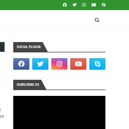
SOCIAL PLUGIN
SUBSCRIBE US
ए
िये