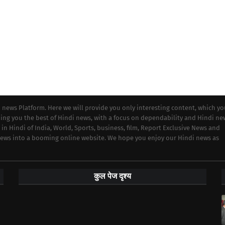
i news Platform. Here we will provide you only interesting content, which y
iding you the best of Hindi news, with a focus on dependability and Hindi ne
 in Hindi of India, World, Sports, business, film, Report Exclusive News and
 news into a booming online website. We hope you enjoy our Hindi news as
कुल पेज दृश्य