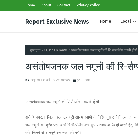
Home
About
Contact
Privacy Policy
Report Exclusive News
Home
Local
मुख्यपृष्ठ
rajsthan news
असंतोषजनक जल नमूनों की रि-सैम्पलिंग करनी होगी
असंतोषजनक जल नमूनों की रि-सैम्
report exclusive news
9:11 pm
असंतोषजनक जल नमूनों की रि-सैम्पलिंग करनी होगी
श्रीगंगानगर,। जिला कलक्टर श्री सौरभ स्वामी के निर्देशानुसार चिकित्सा एवं स्व
जल नमूनों की तुरंत प्रभाव से रि-सैम्पलिंग कर सुधारात्मक कार्यवाही करने हेतु 
गये, जिनमें से 7 नमूने अमानक पाये गये।