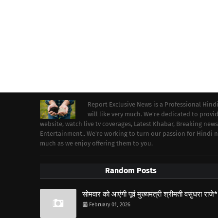
Report Exclusive News is a Professional Hind
will like very much. We're dedicated to prov
website, watch live tv coverages, Latest Khabar, Breaking news
Entertainment.. We're working to turn our passion for Hindi
much as we enjoy offering them to you.
Random Posts
सोमवार को आएंगी पूर्व मुख्यमंत्री श्रीमती वसुंधरा राजे*
February 01, 2026