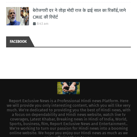
बेरोजगारी दर ने तोड़ा मोदी राज के ढाई साल का रिकॉर्ड,जाने
CMIE की रिपोर्ट
8:43 am
FACEBOOK
Report Exclusive News is a Professional Hindi news Platform. Here
we will provide you only interesting content, which you will like very
much. We're dedicated to providing you the best of Hindi news, with
a focus on dependability and Hindi news website, watch live tv
coverages, Latest Khabar, Breaking news in Hindi of India, World,
Sports, business, film, Report Exclusive News and Entertainment..
We're working to turn our passion for Hindi news into a booming
online website. We hope you enjoy our Hindi news as much as we