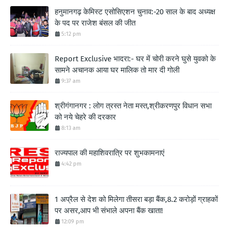
हनुमानगढ़ केमिस्ट एसोसिएशन चुनाव:-20 साल के बाद अध्यक्ष
के पद पर राजेश बंसल की जीत
5:12 pm
Report Exclusive भादरा:- घर में चोरी करने घुसे युवको के
सामने अचानक आया घर मालिक तो मार दी गोली
9:37 am
श्रीगंगानगर : लोग त्रस्त नेता मस्त,श्रीकरणपुर विधान सभा
को नये चेहरे की दरकार
8:13 am
राज्यपाल की महाशिवरात्रि पर शुभकामनाएं
4:42 pm
1 अप्रैल से देश को मिलेगा तीसरा बड़ा बैंक,8.2 करोड़ों ग्राहकों
पर असर,आप भी संभाले अपना बैंक खाता!
12:09 pm